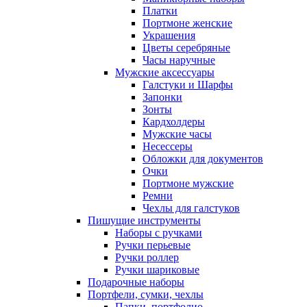
Платки
Портмоне женские
Украшения
Цветы серебряные
Часы наручные
Мужские аксессуары
Галстуки и Шарфы
Запонки
Зонты
Кардхолдеры
Мужские часы
Несессеры
Обложки для документов
Очки
Портмоне мужские
Ремни
Чехлы для галстуков
Пишущие инструменты
Наборы с ручками
Ручки перьевые
Ручки роллер
Ручки шариковые
Подарочные наборы
Портфели, сумки, чехлы
Папки, портфолио