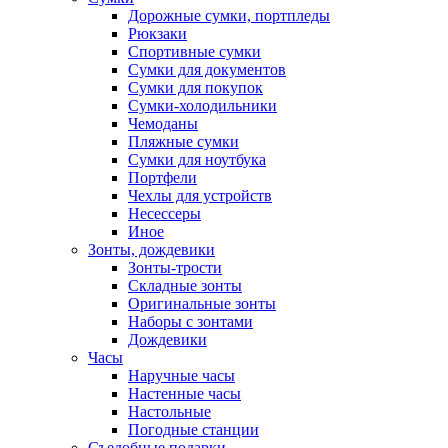
Дорожные сумки, портпледы
Рюкзаки
Спортивные сумки
Сумки для документов
Сумки для покупок
Сумки-холодильники
Чемоданы
Пляжные сумки
Сумки для ноутбука
Портфели
Чехлы для устройств
Несессеры
Иное
Зонты, дождевики
Зонты-трости
Складные зонты
Оригинальные зонты
Наборы с зонтами
Дождевики
Часы
Наручные часы
Настенные часы
Настольные
Погодные станции
Съедобные подарки