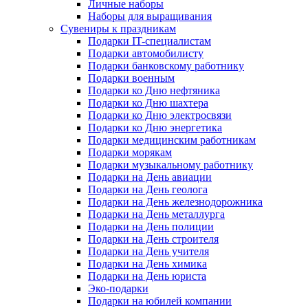
Личные наборы
Наборы для выращивания
Сувениры к праздникам
Подарки IT-специалистам
Подарки автомобилисту
Подарки банковскому работнику
Подарки военным
Подарки ко Дню нефтяника
Подарки ко Дню шахтера
Подарки ко Дню электросвязи
Подарки ко Дню энергетика
Подарки медицинским работникам
Подарки морякам
Подарки музыкальному работнику
Подарки на День авиации
Подарки на День геолога
Подарки на День железнодорожника
Подарки на День металлурга
Подарки на День полиции
Подарки на День строителя
Подарки на День учителя
Подарки на День химика
Подарки на День юриста
Эко-подарки
Подарки на юбилей компании