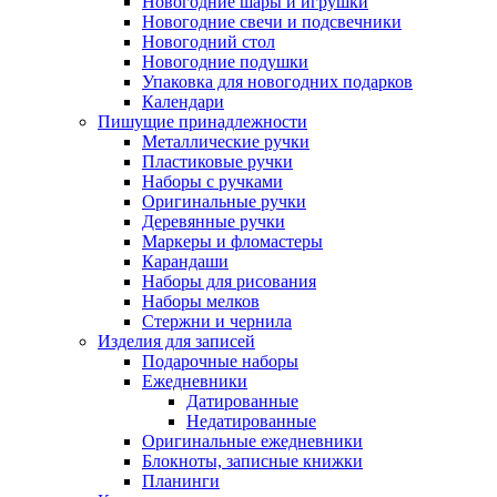
Новогодние шары и игрушки
Новогодние свечи и подсвечники
Новогодний стол
Новогодние подушки
Упаковка для новогодних подарков
Календари
Пишущие принадлежности
Металлические ручки
Пластиковые ручки
Наборы с ручками
Оригинальные ручки
Деревянные ручки
Маркеры и фломастеры
Карандаши
Наборы для рисования
Наборы мелков
Стержни и чернила
Изделия для записей
Подарочные наборы
Ежедневники
Датированные
Недатированные
Оригинальные ежедневники
Блокноты, записные книжки
Планинги