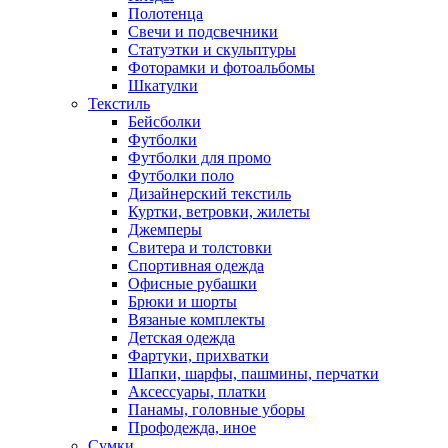
Полотенца
Свечи и подсвечники
Статуэтки и скульптуры
Фоторамки и фотоальбомы
Шкатулки
Текстиль
Бейсболки
Футболки
Футболки для промо
Футболки поло
Дизайнерский текстиль
Куртки, ветровки, жилеты
Джемперы
Свитера и толстовки
Спортивная одежда
Офисные рубашки
Брюки и шорты
Вязаные комплекты
Детская одежда
Фартуки, прихватки
Шапки, шарфы, пашмины, перчатки
Аксессуары, платки
Панамы, головные уборы
Профодежда, иное
Сумки