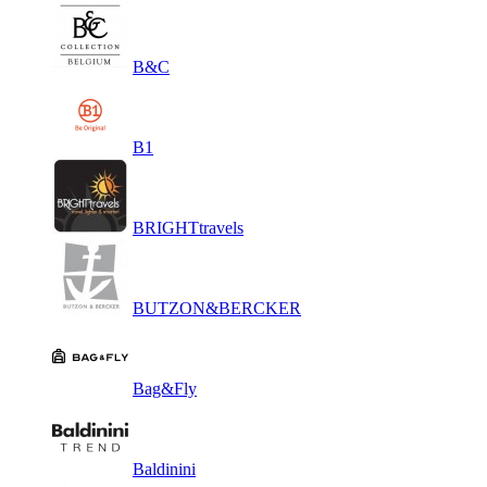
B&C
B1
BRIGHTtravels
BUTZON&BERCKER
Bag&Fly
Baldinini