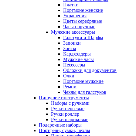
Платки
Портмоне женские
Украшения
Цветы серебряные
Часы наручные
Мужские аксессуары
Галстуки и Шарфы
Запонки
Зонты
Кардхолдеры
Мужские часы
Несессеры
Обложки для документов
Очки
Портмоне мужские
Ремни
Чехлы для галстуков
Пишущие инструменты
Наборы с ручками
Ручки перьевые
Ручки роллер
Ручки шариковые
Подарочные наборы
Портфели, сумки, чехлы
Папки, портфолио