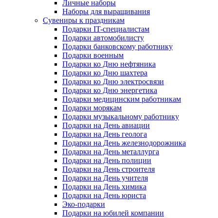
Личные наборы
Наборы для выращивания
Сувениры к праздникам
Подарки IT-специалистам
Подарки автомобилисту
Подарки банковскому работнику
Подарки военным
Подарки ко Дню нефтяника
Подарки ко Дню шахтера
Подарки ко Дню электросвязи
Подарки ко Дню энергетика
Подарки медицинским работникам
Подарки морякам
Подарки музыкальному работнику
Подарки на День авиации
Подарки на День геолога
Подарки на День железнодорожника
Подарки на День металлурга
Подарки на День полиции
Подарки на День строителя
Подарки на День учителя
Подарки на День химика
Подарки на День юриста
Эко-подарки
Подарки на юбилей компании