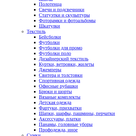
Полотенца
Свечи и подсвечники
Статуэтки и скульптуры
Фоторамки и фотоальбомы
Шкатулки
Текстиль
Бейсболки
Футболки
Футболки для промо
Футболки поло
Дизайнерский текстиль
Куртки, ветровки, жилеты
Джемперы
Свитера и толстовки
Спортивная одежда
Офисные рубашки
Брюки и шорты
Вязаные комплекты
Детская одежда
Фартуки, прихватки
Шапки, шарфы, пашмины, перчатки
Аксессуары, платки
Панамы, головные уборы
Профодежда, иное
Сумки