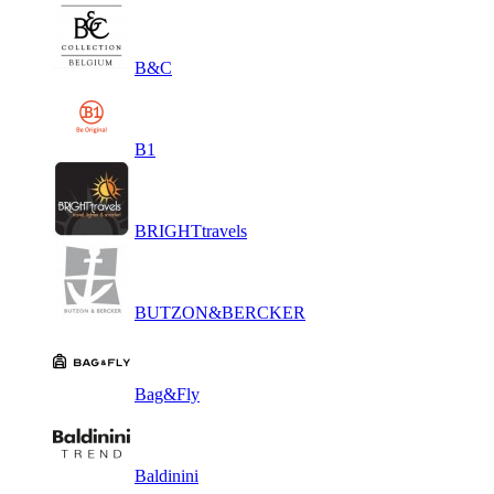
B&C
B1
BRIGHTtravels
BUTZON&BERCKER
Bag&Fly
Baldinini