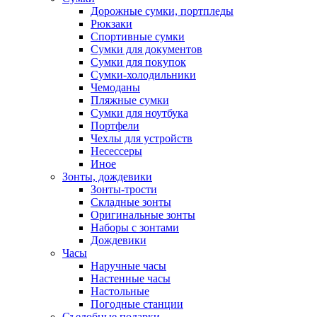
Дорожные сумки, портпледы
Рюкзаки
Спортивные сумки
Сумки для документов
Сумки для покупок
Сумки-холодильники
Чемоданы
Пляжные сумки
Сумки для ноутбука
Портфели
Чехлы для устройств
Несессеры
Иное
Зонты, дождевики
Зонты-трости
Складные зонты
Оригинальные зонты
Наборы с зонтами
Дождевики
Часы
Наручные часы
Настенные часы
Настольные
Погодные станции
Съедобные подарки