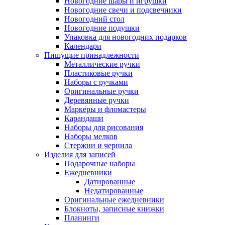
Новогодние шары и игрушки
Новогодние свечи и подсвечники
Новогодний стол
Новогодние подушки
Упаковка для новогодних подарков
Календари
Пишущие принадлежности
Металлические ручки
Пластиковые ручки
Наборы с ручками
Оригинальные ручки
Деревянные ручки
Маркеры и фломастеры
Карандаши
Наборы для рисования
Наборы мелков
Стержни и чернила
Изделия для записей
Подарочные наборы
Ежедневники
Датированные
Недатированные
Оригинальные ежедневники
Блокноты, записные книжки
Планинги