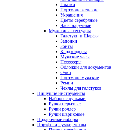
Платки
Портмоне женские
Украшения
Цветы серебряные
Часы наручные
Мужские аксессуары
Галстуки и Шарфы
Запонки
Зонты
Кардхолдеры
Мужские часы
Несессеры
Обложки для документов
Очки
Портмоне мужские
Ремни
Чехлы для галстуков
Пишущие инструменты
Наборы с ручками
Ручки перьевые
Ручки роллер
Ручки шариковые
Подарочные наборы
Портфели, сумки, чехлы
Папки, портфолио