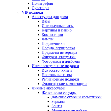
Полиграфия
Сувениры
VIP подарки
Аксессуары для дома
Вазы
Интерьерные часы
Картины и панно
Композиции
Лампы
Подсвечники
Посуда, сервировка
Предметы интерьера
Фигурки, статуэтки
Фоторамки и альбомы
Интеллектуальные подарки
Искусство, книги
Настольные игры
Религиозные подарки
Философские композиции
Личные аксессуары
Женские аксессуары
Дамские сумки и косметички
Зеркала
Зонты
Маникюрные наборы