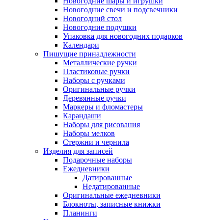
Новогодние шары и игрушки
Новогодние свечи и подсвечники
Новогодний стол
Новогодние подушки
Упаковка для новогодних подарков
Календари
Пишущие принадлежности
Металлические ручки
Пластиковые ручки
Наборы с ручками
Оригинальные ручки
Деревянные ручки
Маркеры и фломастеры
Карандаши
Наборы для рисования
Наборы мелков
Стержни и чернила
Изделия для записей
Подарочные наборы
Ежедневники
Датированные
Недатированные
Оригинальные ежедневники
Блокноты, записные книжки
Планинги