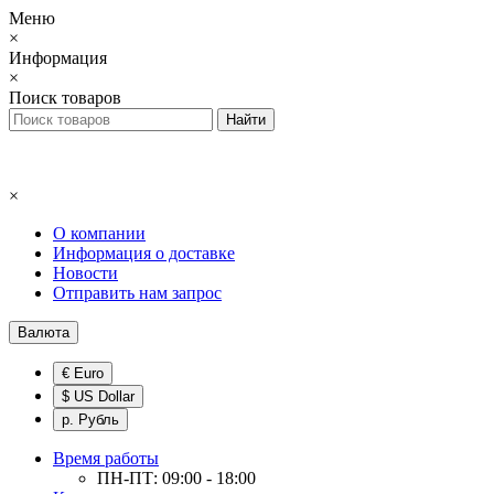
Меню
×
Информация
×
Поиск товаров
×
О компании
Информация о доставке
Новости
Отправить нам запрос
Валюта
€ Euro
$ US Dollar
р. Рубль
Время работы
ПН-ПТ: 09:00 - 18:00