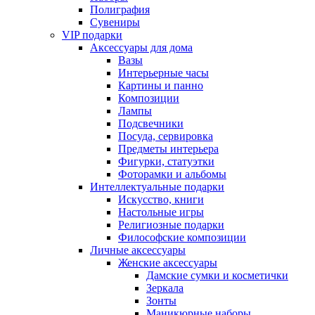
Полиграфия
Сувениры
VIP подарки
Аксессуары для дома
Вазы
Интерьерные часы
Картины и панно
Композиции
Лампы
Подсвечники
Посуда, сервировка
Предметы интерьера
Фигурки, статуэтки
Фоторамки и альбомы
Интеллектуальные подарки
Искусство, книги
Настольные игры
Религиозные подарки
Философские композиции
Личные аксессуары
Женские аксессуары
Дамские сумки и косметички
Зеркала
Зонты
Маникюрные наборы