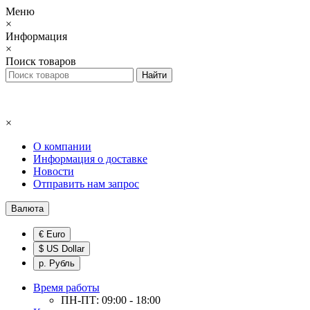
Меню
×
Информация
×
Поиск товаров
×
О компании
Информация о доставке
Новости
Отправить нам запрос
Валюта
€ Euro
$ US Dollar
р. Рубль
Время работы
ПН-ПТ: 09:00 - 18:00