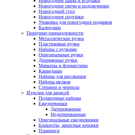
Новогодние шары и игрушки
Новогодние свечи и подсвечники
Новогодний стол
Новогодние подушки
Упаковка для новогодних подарков
Календари
Пишущие принадлежности
Металлические ручки
Пластиковые ручки
Наборы с ручками
Оригинальные ручки
Деревянные ручки
Маркеры и фломастеры
Карандаши
Наборы для рисования
Наборы мелков
Стержни и чернила
Изделия для записей
Подарочные наборы
Ежедневники
Датированные
Недатированные
Оригинальные ежедневники
Блокноты, записные книжки
Планинги