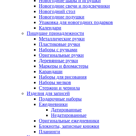
Новогодние шары и игрушки
Новогодние свечи и подсвечники
Новогодний стол
Новогодние подушки
Упаковка для новогодних подарков
Календари
Пишущие принадлежности
Металлические ручки
Пластиковые ручки
Наборы с ручками
Оригинальные ручки
Деревянные ручки
Маркеры и фломастеры
Карандаши
Наборы для рисования
Наборы мелков
Стержни и чернила
Изделия для записей
Подарочные наборы
Ежедневники
Датированные
Недатированные
Оригинальные ежедневники
Блокноты, записные книжки
Планинги