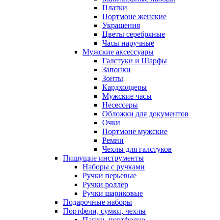
Платки
Портмоне женские
Украшения
Цветы серебряные
Часы наручные
Мужские аксессуары
Галстуки и Шарфы
Запонки
Зонты
Кардхолдеры
Мужские часы
Несессеры
Обложки для документов
Очки
Портмоне мужские
Ремни
Чехлы для галстуков
Пишущие инструменты
Наборы с ручками
Ручки перьевые
Ручки роллер
Ручки шариковые
Подарочные наборы
Портфели, сумки, чехлы
Папки, портфолио