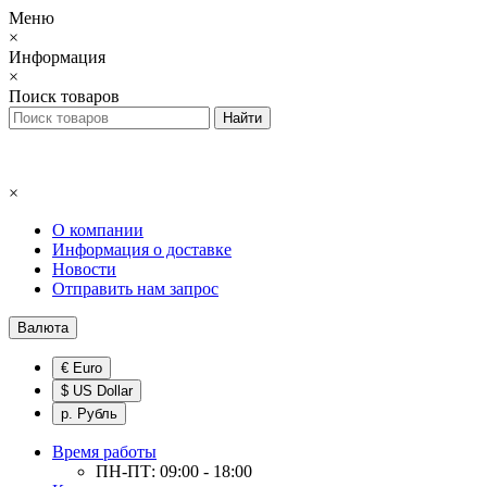
Меню
×
Информация
×
Поиск товаров
×
О компании
Информация о доставке
Новости
Отправить нам запрос
Валюта
€ Euro
$ US Dollar
р. Рубль
Время работы
ПН-ПТ: 09:00 - 18:00