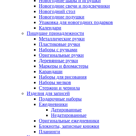
Новогодние шары и игрушки
Новогодние свечи и подсвечники
Новогодний стол
Новогодние подушки
Упаковка для новогодних подарков
Календари
Пишущие принадлежности
Металлические ручки
Пластиковые ручки
Наборы с ручками
Оригинальные ручки
Деревянные ручки
Маркеры и фломастеры
Карандаши
Наборы для рисования
Наборы мелков
Стержни и чернила
Изделия для записей
Подарочные наборы
Ежедневники
Датированные
Недатированные
Оригинальные ежедневники
Блокноты, записные книжки
Планинги