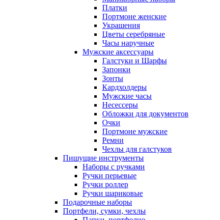
Платки
Портмоне женские
Украшения
Цветы серебряные
Часы наручные
Мужские аксессуары
Галстуки и Шарфы
Запонки
Зонты
Кардхолдеры
Мужские часы
Несессеры
Обложки для документов
Очки
Портмоне мужские
Ремни
Чехлы для галстуков
Пишущие инструменты
Наборы с ручками
Ручки перьевые
Ручки роллер
Ручки шариковые
Подарочные наборы
Портфели, сумки, чехлы
Папки, портфолио