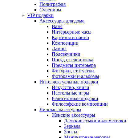
Полиграфия
Сувениры
VIP подарки
Аксессуары для дома
Вазы
Интерьерные часы
Картины и панно
Композиции
Лампы
Подсвечники
Посуда, сервировка
Предметы интерьера
Фигурки, статуэтки
Фоторамки и альбомы
Интеллектуальные подарки
Искусство, книги
Настольные игры
Религиозные подарки
Философские композиции
Личные аксессуары
Женские аксессуары
Дамские сумки и косметички
Зеркала
Зонты
Маникюрные наборы