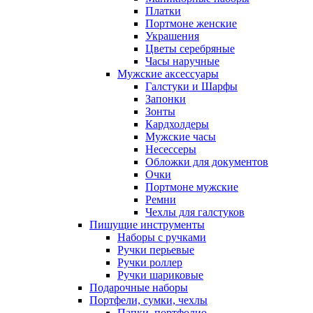
Платки
Портмоне женские
Украшения
Цветы серебряные
Часы наручные
Мужские аксессуары
Галстуки и Шарфы
Запонки
Зонты
Кардхолдеры
Мужские часы
Несессеры
Обложки для документов
Очки
Портмоне мужские
Ремни
Чехлы для галстуков
Пишущие инструменты
Наборы с ручками
Ручки перьевые
Ручки роллер
Ручки шариковые
Подарочные наборы
Портфели, сумки, чехлы
Папки, портфолио