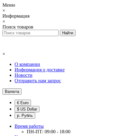
Меню
×
Информация
×
Поиск товаров
×
О компании
Информация о доставке
Новости
Отправить нам запрос
Валюта
€ Euro
$ US Dollar
р. Рубль
Время работы
ПН-ПТ: 09:00 - 18:00