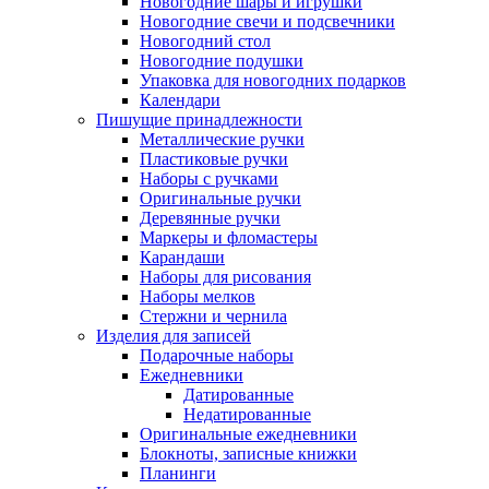
Новогодние шары и игрушки
Новогодние свечи и подсвечники
Новогодний стол
Новогодние подушки
Упаковка для новогодних подарков
Календари
Пишущие принадлежности
Металлические ручки
Пластиковые ручки
Наборы с ручками
Оригинальные ручки
Деревянные ручки
Маркеры и фломастеры
Карандаши
Наборы для рисования
Наборы мелков
Стержни и чернила
Изделия для записей
Подарочные наборы
Ежедневники
Датированные
Недатированные
Оригинальные ежедневники
Блокноты, записные книжки
Планинги