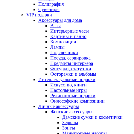
Полиграфия
Сувениры
VIP подарки
Аксессуары для дома
Вазы
Интерьерные часы
Картины и панно
Композиции
Лампы
Подсвечники
Посуда, сервировка
Предметы интерьера
Фигурки, статуэтки
Фоторамки и альбомы
Интеллектуальные подарки
Искусство, книги
Настольные игры
Религиозные подарки
Философские композиции
Личные аксессуары
Женские аксессуары
Дамские сумки и косметички
Зеркала
Зонты
Маникюрные наборы