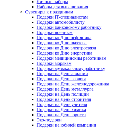
Личные наборы
Наборы для выращивания
Сувениры к праздникам
Подарки IT-специалистам
Подарки автомобилисту
Подарки банковскому работнику
Подарки военным
Подарки ко Дню нефтяника
Подарки ко Дню шахтера
Подарки ко Дню электросвязи
Подарки ко Дню энергетика
Подарки медицинским работникам
Подарки морякам
Подарки музыкальному работнику
Подарки на День авиации
Подарки на День геолога
Подарки на День железнодорожника
Подарки на День металлурга
Подарки на День полиции
Подарки на День строителя
Подарки на День учителя
Подарки на День химика
Подарки на День юриста
Эко-подарки
Подарки на юбилей компании