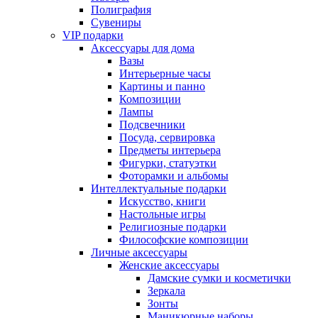
Полиграфия
Сувениры
VIP подарки
Аксессуары для дома
Вазы
Интерьерные часы
Картины и панно
Композиции
Лампы
Подсвечники
Посуда, сервировка
Предметы интерьера
Фигурки, статуэтки
Фоторамки и альбомы
Интеллектуальные подарки
Искусство, книги
Настольные игры
Религиозные подарки
Философские композиции
Личные аксессуары
Женские аксессуары
Дамские сумки и косметички
Зеркала
Зонты
Маникюрные наборы