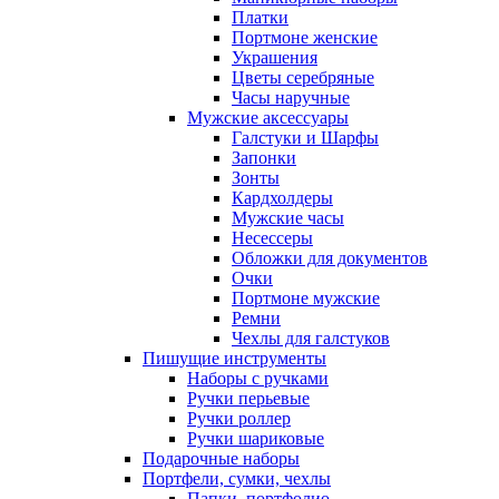
Платки
Портмоне женские
Украшения
Цветы серебряные
Часы наручные
Мужские аксессуары
Галстуки и Шарфы
Запонки
Зонты
Кардхолдеры
Мужские часы
Несессеры
Обложки для документов
Очки
Портмоне мужские
Ремни
Чехлы для галстуков
Пишущие инструменты
Наборы с ручками
Ручки перьевые
Ручки роллер
Ручки шариковые
Подарочные наборы
Портфели, сумки, чехлы
Папки, портфолио