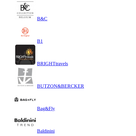
B&C
B1
BRIGHTtravels
BUTZON&BERCKER
Bag&Fly
Baldinini