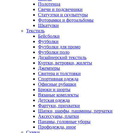
Полотенца
Свечи и подсвечники
Статуэтки и скульптуры
Фоторамки и фотоальбомы
Шкатулки
Текстиль
Бейсболки
Футболки
Футболки для промо
Футболки поло
Дизайнерский текстиль
Куртки, ветровки, жилеты
Джемперы
Свитера и толстовки
Спортивная одежда
Офисные рубашки
Брюки и шорты
Вязаные комплекты
Детская одежда
Фартуки, прихватки
Шапки, шарфы, пашмины, перчатки
Аксессуары, платки
Панамы, головные уборы
Профодежда, иное
Сумки