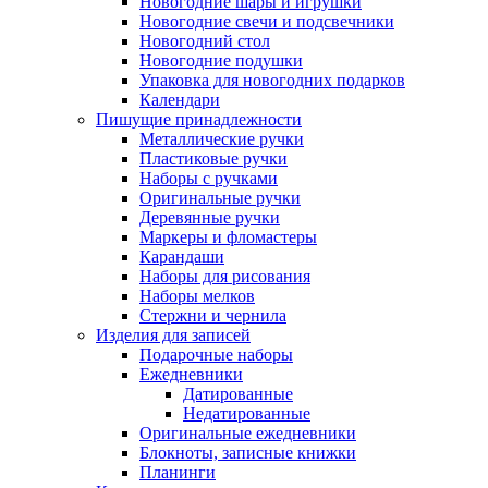
Новогодние шары и игрушки
Новогодние свечи и подсвечники
Новогодний стол
Новогодние подушки
Упаковка для новогодних подарков
Календари
Пишущие принадлежности
Металлические ручки
Пластиковые ручки
Наборы с ручками
Оригинальные ручки
Деревянные ручки
Маркеры и фломастеры
Карандаши
Наборы для рисования
Наборы мелков
Стержни и чернила
Изделия для записей
Подарочные наборы
Ежедневники
Датированные
Недатированные
Оригинальные ежедневники
Блокноты, записные книжки
Планинги