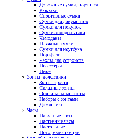
Дорожные сумки, портпледы
Рюкзаки
Спортивные сумки
Сумки для документов
Сумки для покупок
Сумки-холодильники
Чемоданы
Пляжные сумки
Сумки для ноутбука
Портфели
Чехлы для устройств
Несессеры
Иное
Зонты, дождевики
Зонты-трости
Складные зонты
Оригинальные зонты
Наборы с зонтами
Дождевики
Часы
Наручные часы
Настенные часы
Настольные
Погодные станции
Съедобные подарки