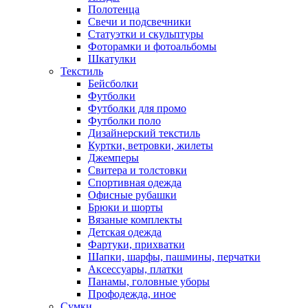
Полотенца
Свечи и подсвечники
Статуэтки и скульптуры
Фоторамки и фотоальбомы
Шкатулки
Текстиль
Бейсболки
Футболки
Футболки для промо
Футболки поло
Дизайнерский текстиль
Куртки, ветровки, жилеты
Джемперы
Свитера и толстовки
Спортивная одежда
Офисные рубашки
Брюки и шорты
Вязаные комплекты
Детская одежда
Фартуки, прихватки
Шапки, шарфы, пашмины, перчатки
Аксессуары, платки
Панамы, головные уборы
Профодежда, иное
Сумки