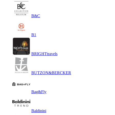
B&C
B1
BRIGHTtravels
BUTZON&BERCKER
Bag&Fly
Baldinini