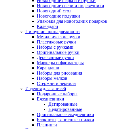
Новогодние шары и игрушки
Новогодние свечи и подсвечники
Новогодний стол
Новогодние подушки
Упаковка для новогодних подарков
Календари
Пишущие принадлежности
Металлические ручки
Пластиковые ручки
Наборы с ручками
Оригинальные ручки
Деревянные ручки
Маркеры и фломастеры
Карандаши
Наборы для рисования
Наборы мелков
Стержни и чернила
Изделия для записей
Подарочные наборы
Ежедневники
Датированные
Недатированные
Оригинальные ежедневники
Блокноты, записные книжки
Планинги