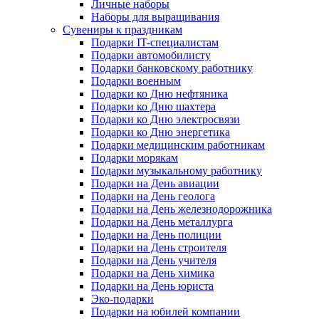
Личные наборы
Наборы для выращивания
Сувениры к праздникам
Подарки IT-специалистам
Подарки автомобилисту
Подарки банковскому работнику
Подарки военным
Подарки ко Дню нефтяника
Подарки ко Дню шахтера
Подарки ко Дню электросвязи
Подарки ко Дню энергетика
Подарки медицинским работникам
Подарки морякам
Подарки музыкальному работнику
Подарки на День авиации
Подарки на День геолога
Подарки на День железнодорожника
Подарки на День металлурга
Подарки на День полиции
Подарки на День строителя
Подарки на День учителя
Подарки на День химика
Подарки на День юриста
Эко-подарки
Подарки на юбилей компании