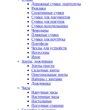
Дорожные сумки, портпледы
Рюкзаки
Спортивные сумки
Сумки для документов
Сумки для покупок
Сумки-холодильники
Чемоданы
Пляжные сумки
Сумки для ноутбука
Портфели
Чехлы для устройств
Несессеры
Иное
Зонты, дождевики
Зонты-трости
Складные зонты
Оригинальные зонты
Наборы с зонтами
Дождевики
Часы
Наручные часы
Настенные часы
Настольные
Погодные станции
Съедобные подарки