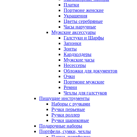
Платки
Портмоне женские
Украшения
Цветы серебряные
Часы наручные
Мужские аксессуары
Галстуки и Шарфы
Запонки
Зонты
Кардхолдеры
Мужские часы
Несессеры
Обложки для документов
Очки
Портмоне мужские
Ремни
Чехлы для галстуков
Пишущие инструменты
Наборы с ручками
Ручки перьевые
Ручки роллер
Ручки шариковые
Подарочные наборы
Портфели, сумки, чехлы
Папки, портфолио