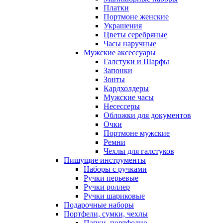
Платки
Портмоне женские
Украшения
Цветы серебряные
Часы наручные
Мужские аксессуары
Галстуки и Шарфы
Запонки
Зонты
Кардхолдеры
Мужские часы
Несессеры
Обложки для документов
Очки
Портмоне мужские
Ремни
Чехлы для галстуков
Пишущие инструменты
Наборы с ручками
Ручки перьевые
Ручки роллер
Ручки шариковые
Подарочные наборы
Портфели, сумки, чехлы
Папки, портфолио