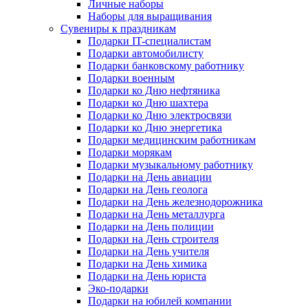
Личные наборы
Наборы для выращивания
Сувениры к праздникам
Подарки IT-специалистам
Подарки автомобилисту
Подарки банковскому работнику
Подарки военным
Подарки ко Дню нефтяника
Подарки ко Дню шахтера
Подарки ко Дню электросвязи
Подарки ко Дню энергетика
Подарки медицинским работникам
Подарки морякам
Подарки музыкальному работнику
Подарки на День авиации
Подарки на День геолога
Подарки на День железнодорожника
Подарки на День металлурга
Подарки на День полиции
Подарки на День строителя
Подарки на День учителя
Подарки на День химика
Подарки на День юриста
Эко-подарки
Подарки на юбилей компании