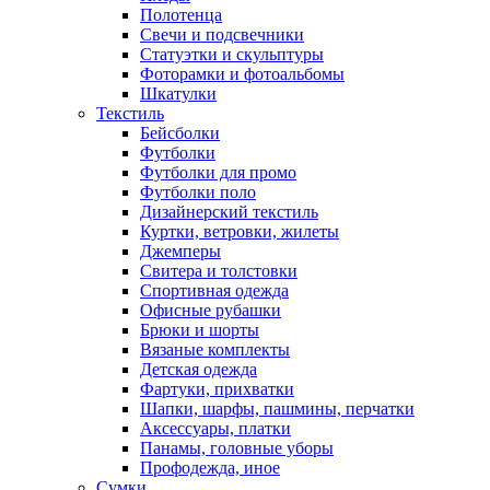
Полотенца
Свечи и подсвечники
Статуэтки и скульптуры
Фоторамки и фотоальбомы
Шкатулки
Текстиль
Бейсболки
Футболки
Футболки для промо
Футболки поло
Дизайнерский текстиль
Куртки, ветровки, жилеты
Джемперы
Свитера и толстовки
Спортивная одежда
Офисные рубашки
Брюки и шорты
Вязаные комплекты
Детская одежда
Фартуки, прихватки
Шапки, шарфы, пашмины, перчатки
Аксессуары, платки
Панамы, головные уборы
Профодежда, иное
Сумки