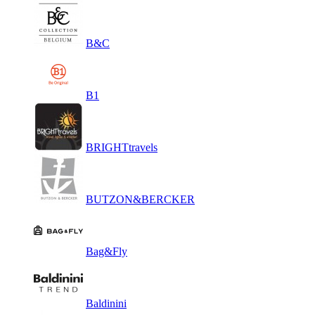
B&C
B1
BRIGHTtravels
BUTZON&BERCKER
Bag&Fly
Baldinini