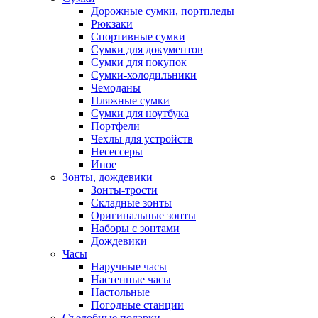
Дорожные сумки, портпледы
Рюкзаки
Спортивные сумки
Сумки для документов
Сумки для покупок
Сумки-холодильники
Чемоданы
Пляжные сумки
Сумки для ноутбука
Портфели
Чехлы для устройств
Несессеры
Иное
Зонты, дождевики
Зонты-трости
Складные зонты
Оригинальные зонты
Наборы с зонтами
Дождевики
Часы
Наручные часы
Настенные часы
Настольные
Погодные станции
Съедобные подарки