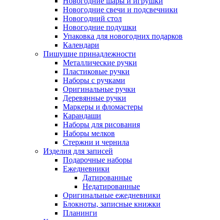
Новогодние шары и игрушки
Новогодние свечи и подсвечники
Новогодний стол
Новогодние подушки
Упаковка для новогодних подарков
Календари
Пишущие принадлежности
Металлические ручки
Пластиковые ручки
Наборы с ручками
Оригинальные ручки
Деревянные ручки
Маркеры и фломастеры
Карандаши
Наборы для рисования
Наборы мелков
Стержни и чернила
Изделия для записей
Подарочные наборы
Ежедневники
Датированные
Недатированные
Оригинальные ежедневники
Блокноты, записные книжки
Планинги