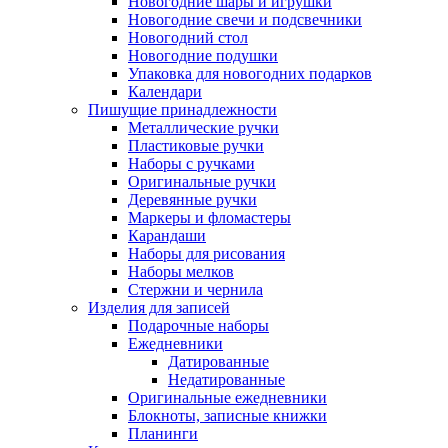
Новогодние шары и игрушки
Новогодние свечи и подсвечники
Новогодний стол
Новогодние подушки
Упаковка для новогодних подарков
Календари
Пишущие принадлежности
Металлические ручки
Пластиковые ручки
Наборы с ручками
Оригинальные ручки
Деревянные ручки
Маркеры и фломастеры
Карандаши
Наборы для рисования
Наборы мелков
Стержни и чернила
Изделия для записей
Подарочные наборы
Ежедневники
Датированные
Недатированные
Оригинальные ежедневники
Блокноты, записные книжки
Планинги