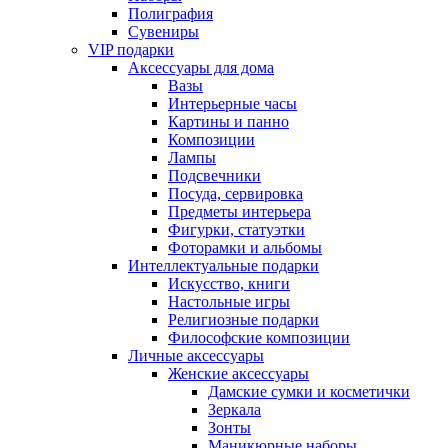
Полиграфия
Сувениры
VIP подарки
Аксессуары для дома
Вазы
Интерьерные часы
Картины и панно
Композиции
Лампы
Подсвечники
Посуда, сервировка
Предметы интерьера
Фигурки, статуэтки
Фоторамки и альбомы
Интеллектуальные подарки
Искусство, книги
Настольные игры
Религиозные подарки
Философские композиции
Личные аксессуары
Женские аксессуары
Дамские сумки и косметички
Зеркала
Зонты
Маникюрные наборы