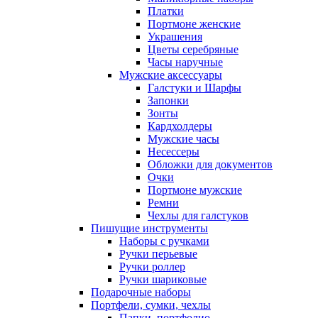
Платки
Портмоне женские
Украшения
Цветы серебряные
Часы наручные
Мужские аксессуары
Галстуки и Шарфы
Запонки
Зонты
Кардхолдеры
Мужские часы
Несессеры
Обложки для документов
Очки
Портмоне мужские
Ремни
Чехлы для галстуков
Пишущие инструменты
Наборы с ручками
Ручки перьевые
Ручки роллер
Ручки шариковые
Подарочные наборы
Портфели, сумки, чехлы
Папки, портфолио