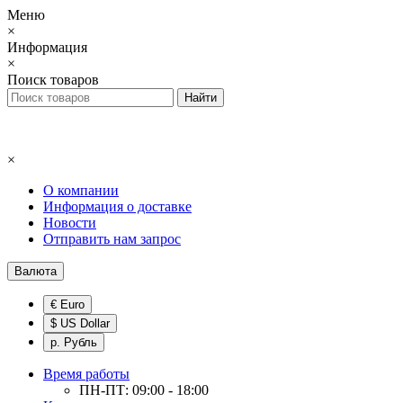
Меню
×
Информация
×
Поиск товаров
×
О компании
Информация о доставке
Новости
Отправить нам запрос
Валюта
€ Euro
$ US Dollar
р. Рубль
Время работы
ПН-ПТ: 09:00 - 18:00