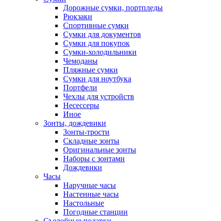
Дорожные сумки, портпледы
Рюкзаки
Спортивные сумки
Сумки для документов
Сумки для покупок
Сумки-холодильники
Чемоданы
Пляжные сумки
Сумки для ноутбука
Портфели
Чехлы для устройств
Несессеры
Иное
Зонты, дождевики
Зонты-трости
Складные зонты
Оригинальные зонты
Наборы с зонтами
Дождевики
Часы
Наручные часы
Настенные часы
Настольные
Погодные станции
Съедобные подарки