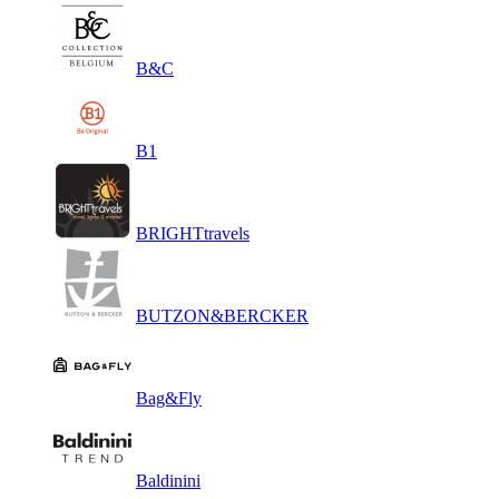
B&C
B1
BRIGHTtravels
BUTZON&BERCKER
Bag&Fly
Baldinini