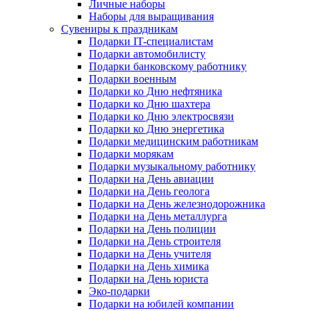
Личные наборы
Наборы для выращивания
Сувениры к праздникам
Подарки IT-специалистам
Подарки автомобилисту
Подарки банковскому работнику
Подарки военным
Подарки ко Дню нефтяника
Подарки ко Дню шахтера
Подарки ко Дню электросвязи
Подарки ко Дню энергетика
Подарки медицинским работникам
Подарки морякам
Подарки музыкальному работнику
Подарки на День авиации
Подарки на День геолога
Подарки на День железнодорожника
Подарки на День металлурга
Подарки на День полиции
Подарки на День строителя
Подарки на День учителя
Подарки на День химика
Подарки на День юриста
Эко-подарки
Подарки на юбилей компании