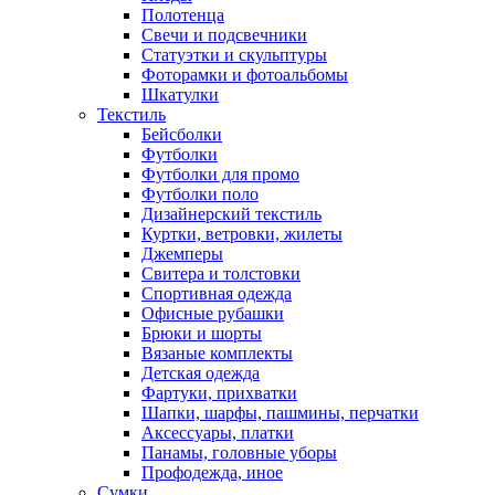
Полотенца
Свечи и подсвечники
Статуэтки и скульптуры
Фоторамки и фотоальбомы
Шкатулки
Текстиль
Бейсболки
Футболки
Футболки для промо
Футболки поло
Дизайнерский текстиль
Куртки, ветровки, жилеты
Джемперы
Свитера и толстовки
Спортивная одежда
Офисные рубашки
Брюки и шорты
Вязаные комплекты
Детская одежда
Фартуки, прихватки
Шапки, шарфы, пашмины, перчатки
Аксессуары, платки
Панамы, головные уборы
Профодежда, иное
Сумки