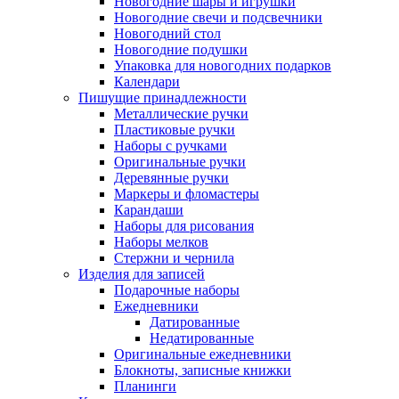
Новогодние шары и игрушки
Новогодние свечи и подсвечники
Новогодний стол
Новогодние подушки
Упаковка для новогодних подарков
Календари
Пишущие принадлежности
Металлические ручки
Пластиковые ручки
Наборы с ручками
Оригинальные ручки
Деревянные ручки
Маркеры и фломастеры
Карандаши
Наборы для рисования
Наборы мелков
Стержни и чернила
Изделия для записей
Подарочные наборы
Ежедневники
Датированные
Недатированные
Оригинальные ежедневники
Блокноты, записные книжки
Планинги