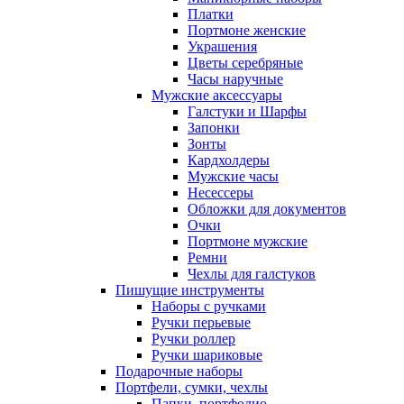
Платки
Портмоне женские
Украшения
Цветы серебряные
Часы наручные
Мужские аксессуары
Галстуки и Шарфы
Запонки
Зонты
Кардхолдеры
Мужские часы
Несессеры
Обложки для документов
Очки
Портмоне мужские
Ремни
Чехлы для галстуков
Пишущие инструменты
Наборы с ручками
Ручки перьевые
Ручки роллер
Ручки шариковые
Подарочные наборы
Портфели, сумки, чехлы
Папки, портфолио