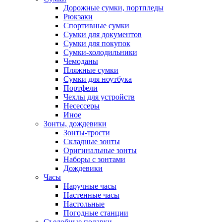
Дорожные сумки, портпледы
Рюкзаки
Спортивные сумки
Сумки для документов
Сумки для покупок
Сумки-холодильники
Чемоданы
Пляжные сумки
Сумки для ноутбука
Портфели
Чехлы для устройств
Несессеры
Иное
Зонты, дождевики
Зонты-трости
Складные зонты
Оригинальные зонты
Наборы с зонтами
Дождевики
Часы
Наручные часы
Настенные часы
Настольные
Погодные станции
Съедобные подарки