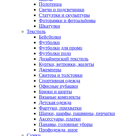
Полотенца
Свечи и подсвечники
Статуэтки и скульптуры
Фоторамки и фотоальбомы
Шкатулки
Текстиль
Бейсболки
Футболки
Футболки для промо
Футболки поло
Дизайнерский текстиль
Куртки, ветровки, жилеты
Джемперы
Свитера и толстовки
Спортивная одежда
Офисные рубашки
Брюки и шорты
Вязаные комплекты
Детская одежда
Фартуки, прихватки
Шапки, шарфы, пашмины, перчатки
Аксессуары, платки
Панамы, головные уборы
Профодежда, иное
Сумки