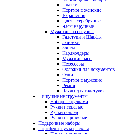
Платки
Портмоне женские
Украшения
Цветы серебряные
Часы наручные
Мужские аксессуары
Галстуки и Шарфы
Запонки
Зонты
Кардхолдеры
Мужские часы
Несессеры
Обложки для документов
Очки
Портмоне мужские
Ремни
Чехлы для галстуков
Пишущие инструменты
Наборы с ручками
Ручки перьевые
Ручки роллер
Ручки шариковые
Подарочные наборы
Портфели, сумки, чехлы
Папки, портфолио