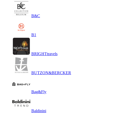
B&C
B1
BRIGHTtravels
BUTZON&BERCKER
Bag&Fly
Baldinini