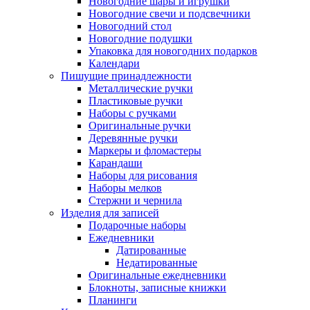
Новогодние шары и игрушки
Новогодние свечи и подсвечники
Новогодний стол
Новогодние подушки
Упаковка для новогодних подарков
Календари
Пишущие принадлежности
Металлические ручки
Пластиковые ручки
Наборы с ручками
Оригинальные ручки
Деревянные ручки
Маркеры и фломастеры
Карандаши
Наборы для рисования
Наборы мелков
Стержни и чернила
Изделия для записей
Подарочные наборы
Ежедневники
Датированные
Недатированные
Оригинальные ежедневники
Блокноты, записные книжки
Планинги