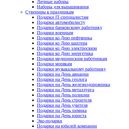
Личные наборы
Наборы для выращивания
Сувениры к праздникам
Подарки IT-специалистам
Подарки автомобилисту
Подарки банковскому работнику
Подарки военным
Подарки ко Дню нефтяника
Подарки ко Дню шахтера
Подарки ко Дню электросвязи
Подарки ко Дню энергетика
Подарки медицинским работникам
Подарки морякам
Подарки музыкальному работнику
Подарки на День авиации
Подарки на День геолога
Подарки на День железнодорожника
Подарки на День металлурга
Подарки на День полиции
Подарки на День строителя
Подарки на День учителя
Подарки на День химика
Подарки на День юриста
Эко-подарки
Подарки на юбилей компании