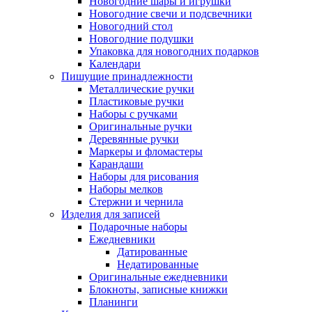
Новогодние шары и игрушки
Новогодние свечи и подсвечники
Новогодний стол
Новогодние подушки
Упаковка для новогодних подарков
Календари
Пишущие принадлежности
Металлические ручки
Пластиковые ручки
Наборы с ручками
Оригинальные ручки
Деревянные ручки
Маркеры и фломастеры
Карандаши
Наборы для рисования
Наборы мелков
Стержни и чернила
Изделия для записей
Подарочные наборы
Ежедневники
Датированные
Недатированные
Оригинальные ежедневники
Блокноты, записные книжки
Планинги