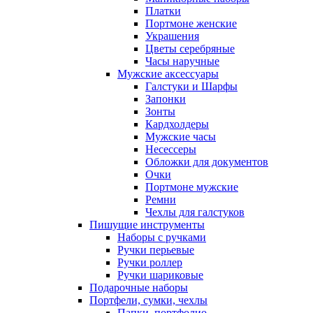
Платки
Портмоне женские
Украшения
Цветы серебряные
Часы наручные
Мужские аксессуары
Галстуки и Шарфы
Запонки
Зонты
Кардхолдеры
Мужские часы
Несессеры
Обложки для документов
Очки
Портмоне мужские
Ремни
Чехлы для галстуков
Пишущие инструменты
Наборы с ручками
Ручки перьевые
Ручки роллер
Ручки шариковые
Подарочные наборы
Портфели, сумки, чехлы
Папки, портфолио