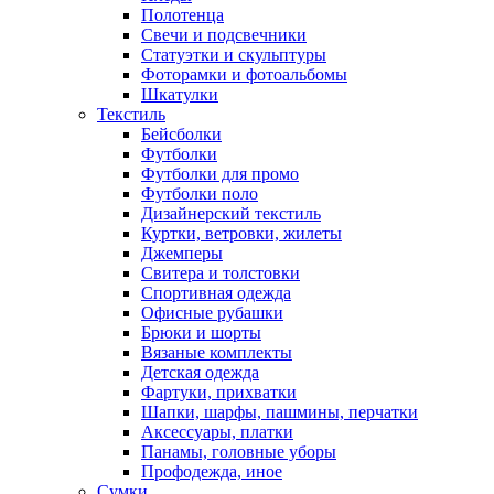
Полотенца
Свечи и подсвечники
Статуэтки и скульптуры
Фоторамки и фотоальбомы
Шкатулки
Текстиль
Бейсболки
Футболки
Футболки для промо
Футболки поло
Дизайнерский текстиль
Куртки, ветровки, жилеты
Джемперы
Свитера и толстовки
Спортивная одежда
Офисные рубашки
Брюки и шорты
Вязаные комплекты
Детская одежда
Фартуки, прихватки
Шапки, шарфы, пашмины, перчатки
Аксессуары, платки
Панамы, головные уборы
Профодежда, иное
Сумки