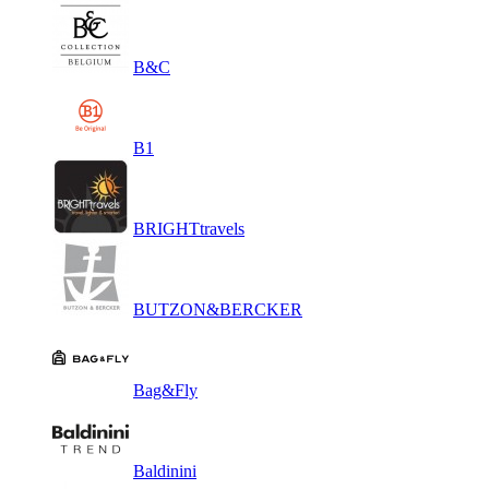
B&C
B1
BRIGHTtravels
BUTZON&BERCKER
Bag&Fly
Baldinini