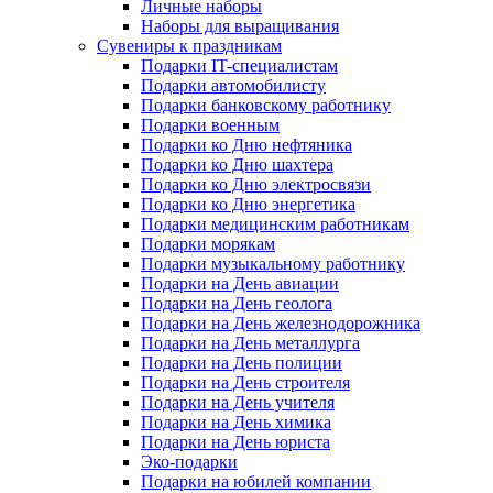
Личные наборы
Наборы для выращивания
Сувениры к праздникам
Подарки IT-специалистам
Подарки автомобилисту
Подарки банковскому работнику
Подарки военным
Подарки ко Дню нефтяника
Подарки ко Дню шахтера
Подарки ко Дню электросвязи
Подарки ко Дню энергетика
Подарки медицинским работникам
Подарки морякам
Подарки музыкальному работнику
Подарки на День авиации
Подарки на День геолога
Подарки на День железнодорожника
Подарки на День металлурга
Подарки на День полиции
Подарки на День строителя
Подарки на День учителя
Подарки на День химика
Подарки на День юриста
Эко-подарки
Подарки на юбилей компании