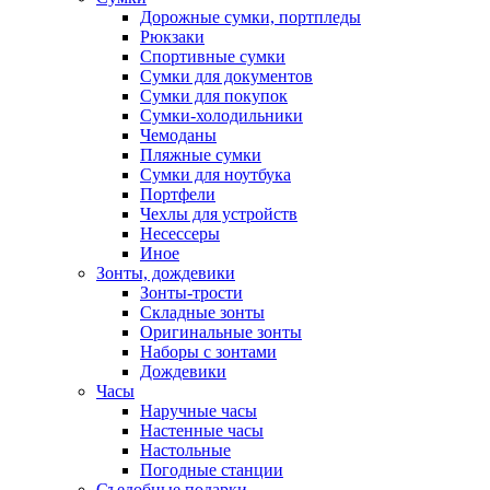
Дорожные сумки, портпледы
Рюкзаки
Спортивные сумки
Сумки для документов
Сумки для покупок
Сумки-холодильники
Чемоданы
Пляжные сумки
Сумки для ноутбука
Портфели
Чехлы для устройств
Несессеры
Иное
Зонты, дождевики
Зонты-трости
Складные зонты
Оригинальные зонты
Наборы с зонтами
Дождевики
Часы
Наручные часы
Настенные часы
Настольные
Погодные станции
Съедобные подарки