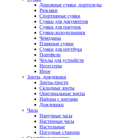
Дорожные сумки, портпледы
Рюкзаки
Спортивные сумки
Сумки для документов
Сумки для покупок
Сумки-холодильники
Чемоданы
Пляжные сумки
Сумки для ноутбука
Портфели
Чехлы для устройств
Несессеры
Иное
Зонты, дождевики
Зонты-трости
Складные зонты
Оригинальные зонты
Наборы с зонтами
Дождевики
Часы
Наручные часы
Настенные часы
Настольные
Погодные станции
Съедобные подарки