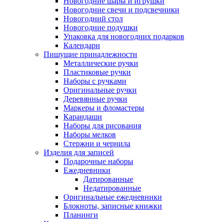
Новогодние шары и игрушки
Новогодние свечи и подсвечники
Новогодний стол
Новогодние подушки
Упаковка для новогодних подарков
Календари
Пишущие принадлежности
Металлические ручки
Пластиковые ручки
Наборы с ручками
Оригинальные ручки
Деревянные ручки
Маркеры и фломастеры
Карандаши
Наборы для рисования
Наборы мелков
Стержни и чернила
Изделия для записей
Подарочные наборы
Ежедневники
Датированные
Недатированные
Оригинальные ежедневники
Блокноты, записные книжки
Планинги