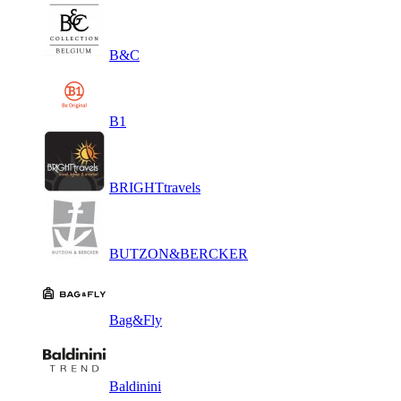
B&C
B1
BRIGHTtravels
BUTZON&BERCKER
Bag&Fly
Baldinini