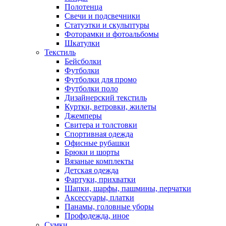
Полотенца
Свечи и подсвечники
Статуэтки и скульптуры
Фоторамки и фотоальбомы
Шкатулки
Текстиль
Бейсболки
Футболки
Футболки для промо
Футболки поло
Дизайнерский текстиль
Куртки, ветровки, жилеты
Джемперы
Свитера и толстовки
Спортивная одежда
Офисные рубашки
Брюки и шорты
Вязаные комплекты
Детская одежда
Фартуки, прихватки
Шапки, шарфы, пашмины, перчатки
Аксессуары, платки
Панамы, головные уборы
Профодежда, иное
Сумки