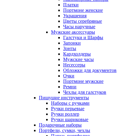
Платки
Портмоне женские
Украшения
Цветы серебряные
Часы наручные
Мужские аксессуары
Галстуки и Шарфы
Запонки
Зонты
Кардхолдеры
Мужские часы
Несессеры
Обложки для документов
Очки
Портмоне мужские
Ремни
Чехлы для галстуков
Пишущие инструменты
Наборы с ручками
Ручки перьевые
Ручки роллер
Ручки шариковые
Подарочные наборы
Портфели, сумки, чехлы
Папки, портфолио