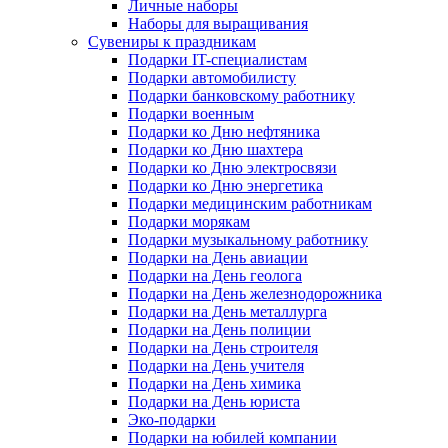
Личные наборы
Наборы для выращивания
Сувениры к праздникам
Подарки IT-специалистам
Подарки автомобилисту
Подарки банковскому работнику
Подарки военным
Подарки ко Дню нефтяника
Подарки ко Дню шахтера
Подарки ко Дню электросвязи
Подарки ко Дню энергетика
Подарки медицинским работникам
Подарки морякам
Подарки музыкальному работнику
Подарки на День авиации
Подарки на День геолога
Подарки на День железнодорожника
Подарки на День металлурга
Подарки на День полиции
Подарки на День строителя
Подарки на День учителя
Подарки на День химика
Подарки на День юриста
Эко-подарки
Подарки на юбилей компании