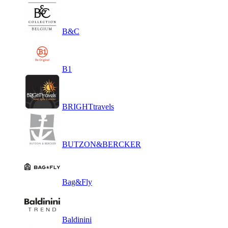
B&C
B1
BRIGHTtravels
BUTZON&BERCKER
Bag&Fly
Baldinini