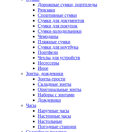
Дорожные сумки, портпледы
Рюкзаки
Спортивные сумки
Сумки для документов
Сумки для покупок
Сумки-холодильники
Чемоданы
Пляжные сумки
Сумки для ноутбука
Портфели
Чехлы для устройств
Несессеры
Иное
Зонты, дождевики
Зонты-трости
Складные зонты
Оригинальные зонты
Наборы с зонтами
Дождевики
Часы
Наручные часы
Настенные часы
Настольные
Погодные станции
Съедобные подарки