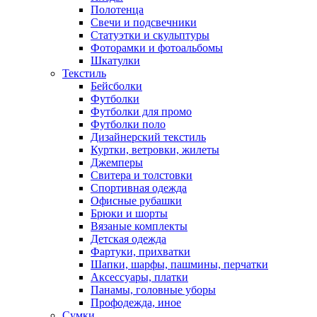
Полотенца
Свечи и подсвечники
Статуэтки и скульптуры
Фоторамки и фотоальбомы
Шкатулки
Текстиль
Бейсболки
Футболки
Футболки для промо
Футболки поло
Дизайнерский текстиль
Куртки, ветровки, жилеты
Джемперы
Свитера и толстовки
Спортивная одежда
Офисные рубашки
Брюки и шорты
Вязаные комплекты
Детская одежда
Фартуки, прихватки
Шапки, шарфы, пашмины, перчатки
Аксессуары, платки
Панамы, головные уборы
Профодежда, иное
Сумки