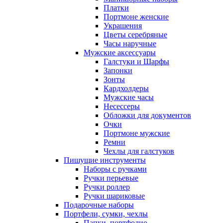
Платки
Портмоне женские
Украшения
Цветы серебряные
Часы наручные
Мужские аксессуары
Галстуки и Шарфы
Запонки
Зонты
Кардхолдеры
Мужские часы
Несессеры
Обложки для документов
Очки
Портмоне мужские
Ремни
Чехлы для галстуков
Пишущие инструменты
Наборы с ручками
Ручки перьевые
Ручки роллер
Ручки шариковые
Подарочные наборы
Портфели, сумки, чехлы
Папки, портфолио