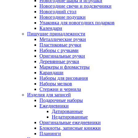
Новогодние шары и игрушки
Новогодние свечи и подсвечники
Новогодний стол
Новогодние подушки
Упаковка для новогодних подарков
Календари
Пишущие принадлежности
Металлические ручки
Пластиковые ручки
Наборы с ручками
Оригинальные ручки
Деревянные ручки
Маркеры и фломастеры
Карандаши
Наборы для рисования
Наборы мелков
Стержни и чернила
Изделия для записей
Подарочные наборы
Ежедневники
Датированные
Недатированные
Оригинальные ежедневники
Блокноты, записные книжки
Планинги