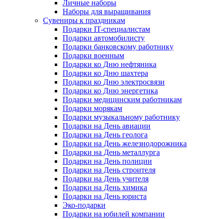
Личные наборы
Наборы для выращивания
Сувениры к праздникам
Подарки IT-специалистам
Подарки автомобилисту
Подарки банковскому работнику
Подарки военным
Подарки ко Дню нефтяника
Подарки ко Дню шахтера
Подарки ко Дню электросвязи
Подарки ко Дню энергетика
Подарки медицинским работникам
Подарки морякам
Подарки музыкальному работнику
Подарки на День авиации
Подарки на День геолога
Подарки на День железнодорожника
Подарки на День металлурга
Подарки на День полиции
Подарки на День строителя
Подарки на День учителя
Подарки на День химика
Подарки на День юриста
Эко-подарки
Подарки на юбилей компании