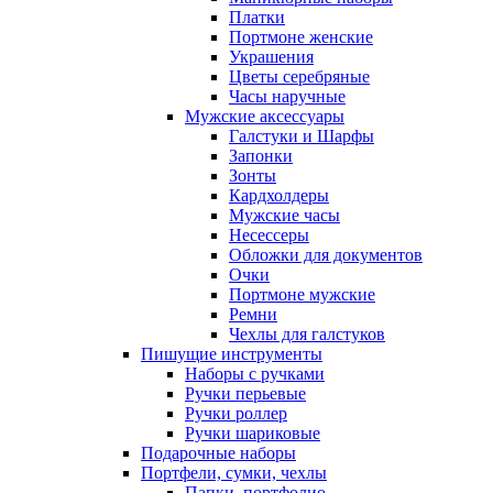
Платки
Портмоне женские
Украшения
Цветы серебряные
Часы наручные
Мужские аксессуары
Галстуки и Шарфы
Запонки
Зонты
Кардхолдеры
Мужские часы
Несессеры
Обложки для документов
Очки
Портмоне мужские
Ремни
Чехлы для галстуков
Пишущие инструменты
Наборы с ручками
Ручки перьевые
Ручки роллер
Ручки шариковые
Подарочные наборы
Портфели, сумки, чехлы
Папки, портфолио