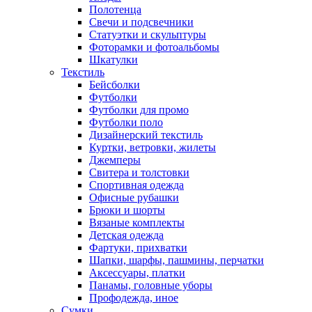
Полотенца
Свечи и подсвечники
Статуэтки и скульптуры
Фоторамки и фотоальбомы
Шкатулки
Текстиль
Бейсболки
Футболки
Футболки для промо
Футболки поло
Дизайнерский текстиль
Куртки, ветровки, жилеты
Джемперы
Свитера и толстовки
Спортивная одежда
Офисные рубашки
Брюки и шорты
Вязаные комплекты
Детская одежда
Фартуки, прихватки
Шапки, шарфы, пашмины, перчатки
Аксессуары, платки
Панамы, головные уборы
Профодежда, иное
Сумки