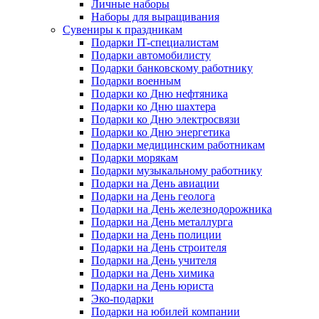
Личные наборы
Наборы для выращивания
Сувениры к праздникам
Подарки IT-специалистам
Подарки автомобилисту
Подарки банковскому работнику
Подарки военным
Подарки ко Дню нефтяника
Подарки ко Дню шахтера
Подарки ко Дню электросвязи
Подарки ко Дню энергетика
Подарки медицинским работникам
Подарки морякам
Подарки музыкальному работнику
Подарки на День авиации
Подарки на День геолога
Подарки на День железнодорожника
Подарки на День металлурга
Подарки на День полиции
Подарки на День строителя
Подарки на День учителя
Подарки на День химика
Подарки на День юриста
Эко-подарки
Подарки на юбилей компании