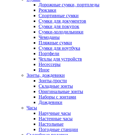
Дорожные сумки, портпледы
Рюкзаки
Спортивные сумки
Сумки для документов
Сумки для покупок
Сумки-холодильники
Чемоданы
Пляжные сумки
Сумки для ноутбука
Портфели
Чехлы для устройств
Несессеры
Иное
Зонты, дождевики
Зонты-трости
Складные зонты
Оригинальные зонты
Наборы с зонтами
Дождевики
Часы
Наручные часы
Настенные часы
Настольные
Погодные станции
Съедобные подарки