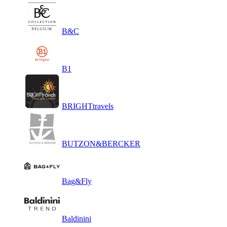
B&C
B1
BRIGHTtravels
BUTZON&BERCKER
Bag&Fly
Baldinini