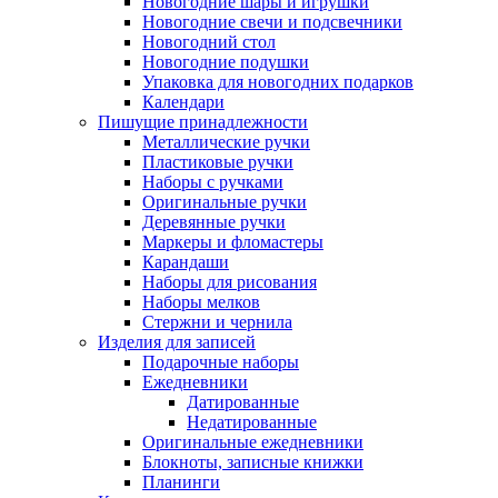
Новогодние шары и игрушки
Новогодние свечи и подсвечники
Новогодний стол
Новогодние подушки
Упаковка для новогодних подарков
Календари
Пишущие принадлежности
Металлические ручки
Пластиковые ручки
Наборы с ручками
Оригинальные ручки
Деревянные ручки
Маркеры и фломастеры
Карандаши
Наборы для рисования
Наборы мелков
Стержни и чернила
Изделия для записей
Подарочные наборы
Ежедневники
Датированные
Недатированные
Оригинальные ежедневники
Блокноты, записные книжки
Планинги