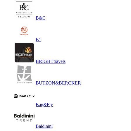
B&C
B1
BRIGHTtravels
BUTZON&BERCKER
Bag&Fly
Baldinini