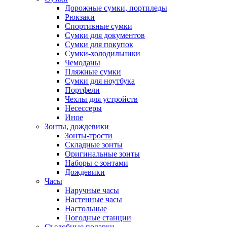
Дорожные сумки, портпледы
Рюкзаки
Спортивные сумки
Сумки для документов
Сумки для покупок
Сумки-холодильники
Чемоданы
Пляжные сумки
Сумки для ноутбука
Портфели
Чехлы для устройств
Несессеры
Иное
Зонты, дождевики
Зонты-трости
Складные зонты
Оригинальные зонты
Наборы с зонтами
Дождевики
Часы
Наручные часы
Настенные часы
Настольные
Погодные станции
Съедобные подарки