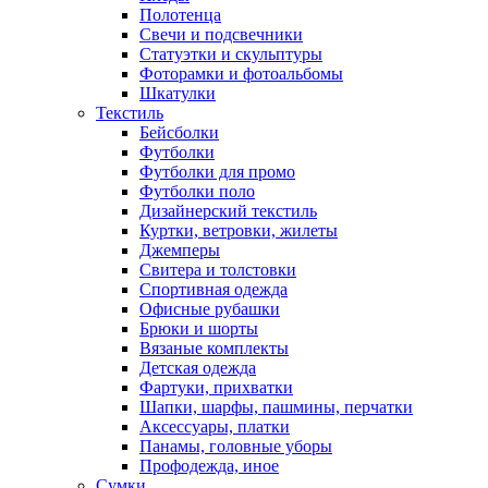
Полотенца
Свечи и подсвечники
Статуэтки и скульптуры
Фоторамки и фотоальбомы
Шкатулки
Текстиль
Бейсболки
Футболки
Футболки для промо
Футболки поло
Дизайнерский текстиль
Куртки, ветровки, жилеты
Джемперы
Свитера и толстовки
Спортивная одежда
Офисные рубашки
Брюки и шорты
Вязаные комплекты
Детская одежда
Фартуки, прихватки
Шапки, шарфы, пашмины, перчатки
Аксессуары, платки
Панамы, головные уборы
Профодежда, иное
Сумки