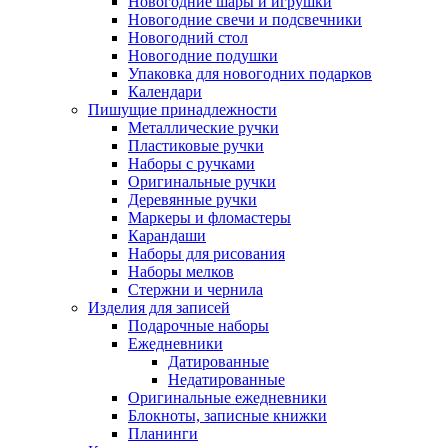
Новогодние шары и игрушки
Новогодние свечи и подсвечники
Новогодний стол
Новогодние подушки
Упаковка для новогодних подарков
Календари
Пишущие принадлежности
Металлические ручки
Пластиковые ручки
Наборы с ручками
Оригинальные ручки
Деревянные ручки
Маркеры и фломастеры
Карандаши
Наборы для рисования
Наборы мелков
Стержни и чернила
Изделия для записей
Подарочные наборы
Ежедневники
Датированные
Недатированные
Оригинальные ежедневники
Блокноты, записные книжки
Планинги