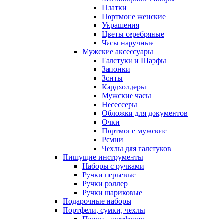
Платки
Портмоне женские
Украшения
Цветы серебряные
Часы наручные
Мужские аксессуары
Галстуки и Шарфы
Запонки
Зонты
Кардхолдеры
Мужские часы
Несессеры
Обложки для документов
Очки
Портмоне мужские
Ремни
Чехлы для галстуков
Пишущие инструменты
Наборы с ручками
Ручки перьевые
Ручки роллер
Ручки шариковые
Подарочные наборы
Портфели, сумки, чехлы
Папки, портфолио