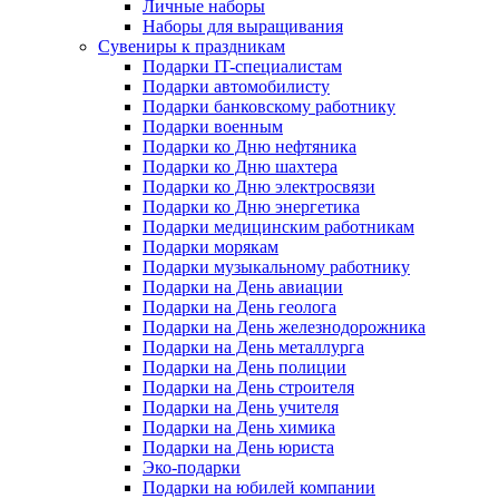
Личные наборы
Наборы для выращивания
Сувениры к праздникам
Подарки IT-специалистам
Подарки автомобилисту
Подарки банковскому работнику
Подарки военным
Подарки ко Дню нефтяника
Подарки ко Дню шахтера
Подарки ко Дню электросвязи
Подарки ко Дню энергетика
Подарки медицинским работникам
Подарки морякам
Подарки музыкальному работнику
Подарки на День авиации
Подарки на День геолога
Подарки на День железнодорожника
Подарки на День металлурга
Подарки на День полиции
Подарки на День строителя
Подарки на День учителя
Подарки на День химика
Подарки на День юриста
Эко-подарки
Подарки на юбилей компании