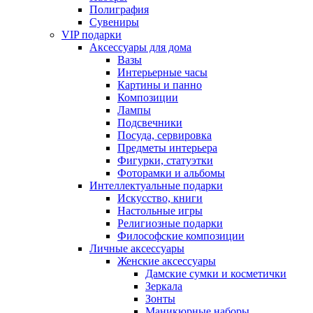
Полиграфия
Сувениры
VIP подарки
Аксессуары для дома
Вазы
Интерьерные часы
Картины и панно
Композиции
Лампы
Подсвечники
Посуда, сервировка
Предметы интерьера
Фигурки, статуэтки
Фоторамки и альбомы
Интеллектуальные подарки
Искусство, книги
Настольные игры
Религиозные подарки
Философские композиции
Личные аксессуары
Женские аксессуары
Дамские сумки и косметички
Зеркала
Зонты
Маникюрные наборы