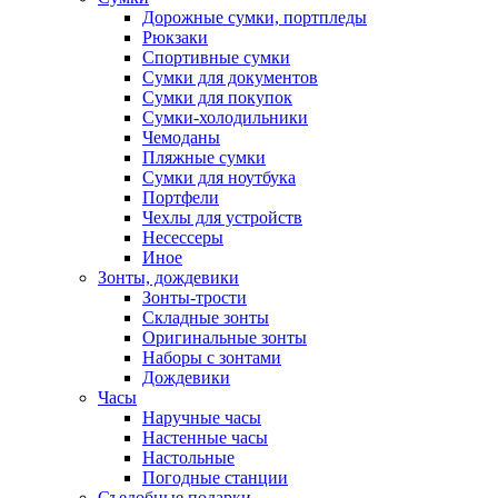
Дорожные сумки, портпледы
Рюкзаки
Спортивные сумки
Сумки для документов
Сумки для покупок
Сумки-холодильники
Чемоданы
Пляжные сумки
Сумки для ноутбука
Портфели
Чехлы для устройств
Несессеры
Иное
Зонты, дождевики
Зонты-трости
Складные зонты
Оригинальные зонты
Наборы с зонтами
Дождевики
Часы
Наручные часы
Настенные часы
Настольные
Погодные станции
Съедобные подарки