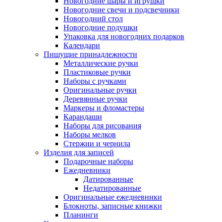
Новогодние шары и игрушки
Новогодние свечи и подсвечники
Новогодний стол
Новогодние подушки
Упаковка для новогодних подарков
Календари
Пишущие принадлежности
Металлические ручки
Пластиковые ручки
Наборы с ручками
Оригинальные ручки
Деревянные ручки
Маркеры и фломастеры
Карандаши
Наборы для рисования
Наборы мелков
Стержни и чернила
Изделия для записей
Подарочные наборы
Ежедневники
Датированные
Недатированные
Оригинальные ежедневники
Блокноты, записные книжки
Планинги