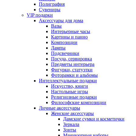
Полиграфия
Сувениры
VIP подарки
Аксессуары для дома
Вазы
Интерьерные часы
Картины и панно
Композиции
Лампы
Подсвечники
Посуда, сервировка
Предметы интерьера
Фигурки, статуэтки
Фоторамки и альбомы
Интеллектуальные подарки
Искусство, книги
Настольные игры
Религиозные подарки
Философские композиции
Личные аксессуары
Женские аксессуары
Дамские сумки и косметички
Зеркала
Зонты
Маникюрные наборы