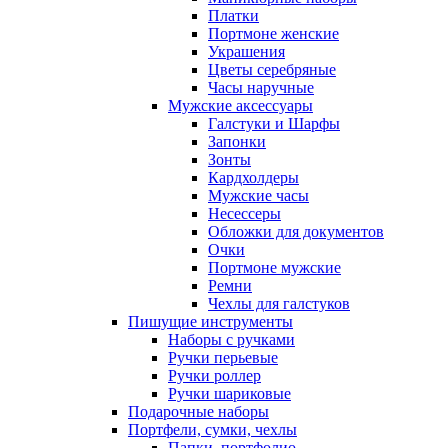
Платки
Портмоне женские
Украшения
Цветы серебряные
Часы наручные
Мужские аксессуары
Галстуки и Шарфы
Запонки
Зонты
Кардхолдеры
Мужские часы
Несессеры
Обложки для документов
Очки
Портмоне мужские
Ремни
Чехлы для галстуков
Пишущие инструменты
Наборы с ручками
Ручки перьевые
Ручки роллер
Ручки шариковые
Подарочные наборы
Портфели, сумки, чехлы
Папки, портфолио