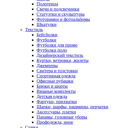
Полотенца
Свечи и подсвечники
Статуэтки и скульптуры
Фоторамки и фотоальбомы
Шкатулки
Текстиль
Бейсболки
Футболки
Футболки для промо
Футболки поло
Дизайнерский текстиль
Куртки, ветровки, жилеты
Джемперы
Свитера и толстовки
Спортивная одежда
Офисные рубашки
Брюки и шорты
Вязаные комплекты
Детская одежда
Фартуки, прихватки
Шапки, шарфы, пашмины, перчатки
Аксессуары, платки
Панамы, головные уборы
Профодежда, иное
Сумки