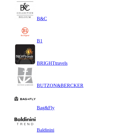
B&C
B1
BRIGHTtravels
BUTZON&BERCKER
Bag&Fly
Baldinini