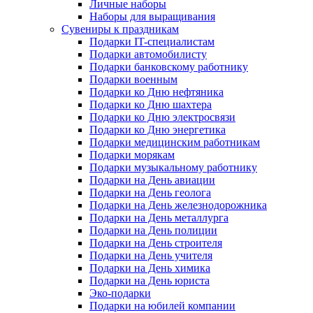
Личные наборы
Наборы для выращивания
Сувениры к праздникам
Подарки IT-специалистам
Подарки автомобилисту
Подарки банковскому работнику
Подарки военным
Подарки ко Дню нефтяника
Подарки ко Дню шахтера
Подарки ко Дню электросвязи
Подарки ко Дню энергетика
Подарки медицинским работникам
Подарки морякам
Подарки музыкальному работнику
Подарки на День авиации
Подарки на День геолога
Подарки на День железнодорожника
Подарки на День металлурга
Подарки на День полиции
Подарки на День строителя
Подарки на День учителя
Подарки на День химика
Подарки на День юриста
Эко-подарки
Подарки на юбилей компании