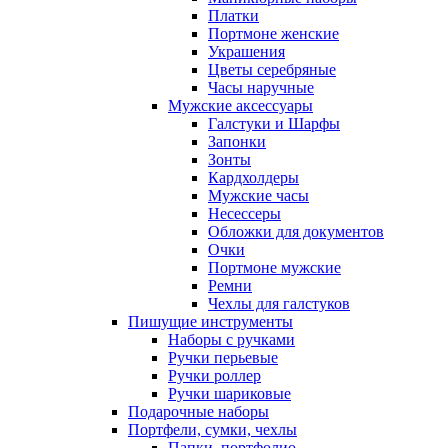
Платки
Портмоне женские
Украшения
Цветы серебряные
Часы наручные
Мужские аксессуары
Галстуки и Шарфы
Запонки
Зонты
Кардхолдеры
Мужские часы
Несессеры
Обложки для документов
Очки
Портмоне мужские
Ремни
Чехлы для галстуков
Пишущие инструменты
Наборы с ручками
Ручки перьевые
Ручки роллер
Ручки шариковые
Подарочные наборы
Портфели, сумки, чехлы
Папки, портфолио