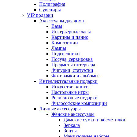
Полиграфия
Сувениры
VIP подарки
Аксессуары для дома
Вазы
Интерьерные часы
Картины и панно
Композиции
Лампы
Подсвечники
Посуда, сервировка
Предметы интерьера
Фигурки, статуэтки
Фоторамки и альбомы
Интеллектуальные подарки
Искусство, книги
Настольные игры
Религиозные подарки
Философские композиции
Личные аксессуары
Женские аксессуары
Дамские сумки и косметички
Зеркала
Зонты
Маникюрные наборы