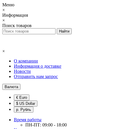
Меню
×
Информация
×
Поиск товаров
×
О компании
Информация о доставке
Новости
Отправить нам запрос
Валюта
€ Euro
$ US Dollar
р. Рубль
Время работы
ПН-ПТ: 09:00 - 18:00