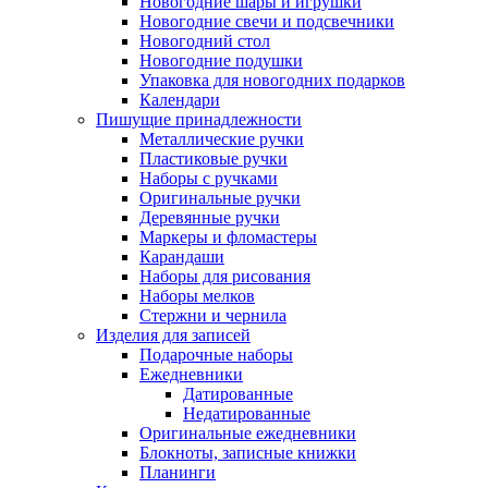
Новогодние шары и игрушки
Новогодние свечи и подсвечники
Новогодний стол
Новогодние подушки
Упаковка для новогодних подарков
Календари
Пишущие принадлежности
Металлические ручки
Пластиковые ручки
Наборы с ручками
Оригинальные ручки
Деревянные ручки
Маркеры и фломастеры
Карандаши
Наборы для рисования
Наборы мелков
Стержни и чернила
Изделия для записей
Подарочные наборы
Ежедневники
Датированные
Недатированные
Оригинальные ежедневники
Блокноты, записные книжки
Планинги