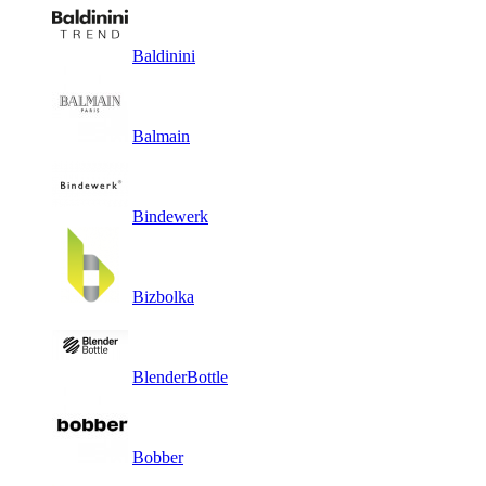
Baldinini
Balmain
Bindewerk
Bizbolka
BlenderBottle
Bobber