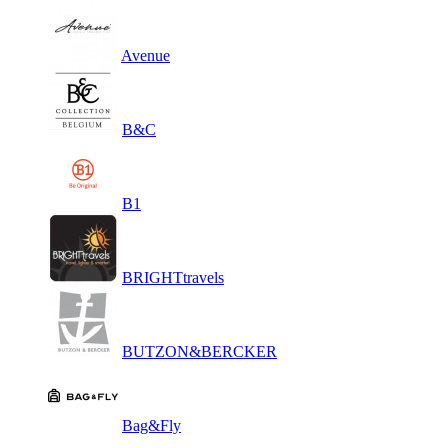
Avenue
B&C
B1
BRIGHTtravels
BUTZON&BERCKER
Bag&Fly