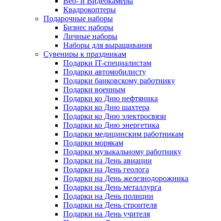
Веб- и Видеокамеры
Квадрокоптеры
Подарочные наборы
Бизнес наборы
Личные наборы
Наборы для выращивания
Сувениры к праздникам
Подарки IT-специалистам
Подарки автомобилисту
Подарки банковскому работнику
Подарки военным
Подарки ко Дню нефтяника
Подарки ко Дню шахтера
Подарки ко Дню электросвязи
Подарки ко Дню энергетика
Подарки медицинским работникам
Подарки морякам
Подарки музыкальному работнику
Подарки на День авиации
Подарки на День геолога
Подарки на День железнодорожника
Подарки на День металлурга
Подарки на День полиции
Подарки на День строителя
Подарки на День учителя