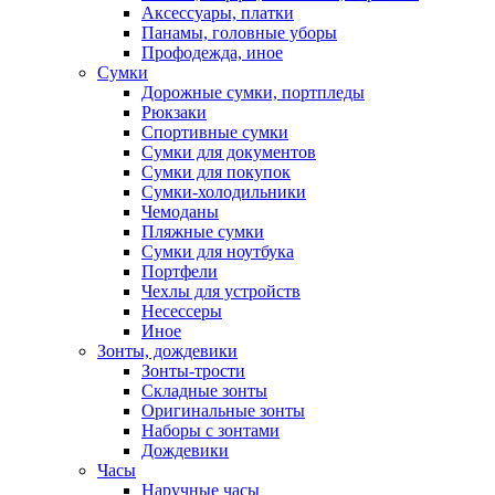
Аксессуары, платки
Панамы, головные уборы
Профодежда, иное
Сумки
Дорожные сумки, портпледы
Рюкзаки
Спортивные сумки
Сумки для документов
Сумки для покупок
Сумки-холодильники
Чемоданы
Пляжные сумки
Сумки для ноутбука
Портфели
Чехлы для устройств
Несессеры
Иное
Зонты, дождевики
Зонты-трости
Складные зонты
Оригинальные зонты
Наборы с зонтами
Дождевики
Часы
Наручные часы