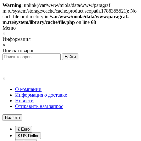
Warning
: unlink(/var/www/miola/data/www/paragraf-
m.ru/system/storage/cache/cache.product.seopath.1786355521): No
such file or directory in
/var/www/miola/data/www/paragraf-
m.ru/system/library/cache/file.php
on line
68
Меню
×
Информация
×
Поиск товаров
×
О компании
Информация о доставке
Новости
Отправить нам запрос
Валюта
€ Euro
$ US Dollar