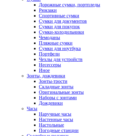
Дорожные сумки, портпледы
Рюкзаки
Спортивные сумки
Сумки для документов
Сумки для покупок
Сумки-холодильники
Чемоданы
Пляжные сумки
Сумки для ноутбука
Портфели
Чехлы для устройств
Несессеры
Иное
Зонты, дождевики
Зонты-трости
Складные зонты
Оригинальные зонты
Наборы с зонтами
Дождевики
Часы
Наручные часы
Настенные часы
Настольные
Погодные станции
Съедобные подарки