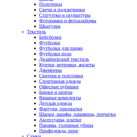
Полотенца
Свечи и подсвечники
Статуэтки и скульптуры
Фоторамки и фотоальбомы
Шкатулки
Текстиль
Бейсболки
Футболки
Футболки для промо
Футболки поло
Дизайнерский текстиль
Куртки, ветровки, жилеты
Джемперы
Свитера и толстовки
Спортивная одежда
Офисные рубашки
Брюки и шорты
Вязаные комплекты
Детская одежда
Фартуки, прихватки
Шапки, шарфы, пашмины, перчатки
Аксессуары, платки
Панамы, головные уборы
Профодежда, иное
Сумки