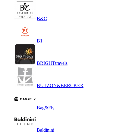
B&C
B1
BRIGHTtravels
BUTZON&BERCKER
Bag&Fly
Baldinini