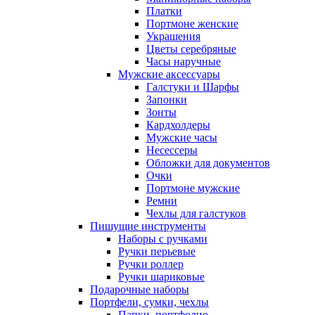
Платки
Портмоне женские
Украшения
Цветы серебряные
Часы наручные
Мужские аксессуары
Галстуки и Шарфы
Запонки
Зонты
Кардхолдеры
Мужские часы
Несессеры
Обложки для документов
Очки
Портмоне мужские
Ремни
Чехлы для галстуков
Пишущие инструменты
Наборы с ручками
Ручки перьевые
Ручки роллер
Ручки шариковые
Подарочные наборы
Портфели, сумки, чехлы
Папки, портфолио