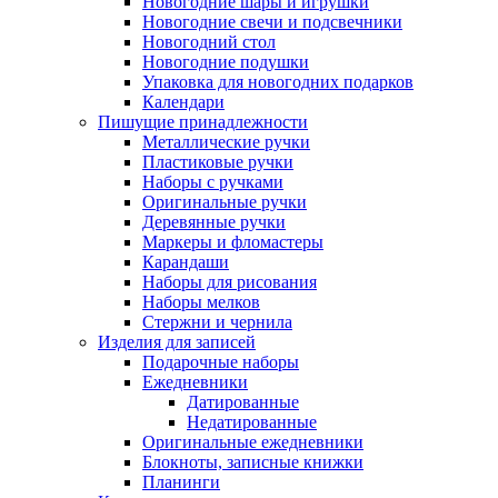
Новогодние шары и игрушки
Новогодние свечи и подсвечники
Новогодний стол
Новогодние подушки
Упаковка для новогодних подарков
Календари
Пишущие принадлежности
Металлические ручки
Пластиковые ручки
Наборы с ручками
Оригинальные ручки
Деревянные ручки
Маркеры и фломастеры
Карандаши
Наборы для рисования
Наборы мелков
Стержни и чернила
Изделия для записей
Подарочные наборы
Ежедневники
Датированные
Недатированные
Оригинальные ежедневники
Блокноты, записные книжки
Планинги