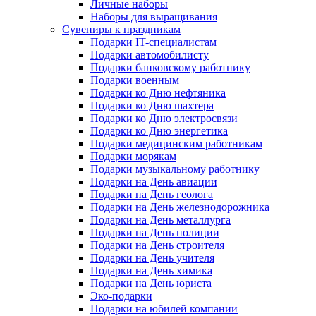
Личные наборы
Наборы для выращивания
Сувениры к праздникам
Подарки IT-специалистам
Подарки автомобилисту
Подарки банковскому работнику
Подарки военным
Подарки ко Дню нефтяника
Подарки ко Дню шахтера
Подарки ко Дню электросвязи
Подарки ко Дню энергетика
Подарки медицинским работникам
Подарки морякам
Подарки музыкальному работнику
Подарки на День авиации
Подарки на День геолога
Подарки на День железнодорожника
Подарки на День металлурга
Подарки на День полиции
Подарки на День строителя
Подарки на День учителя
Подарки на День химика
Подарки на День юриста
Эко-подарки
Подарки на юбилей компании