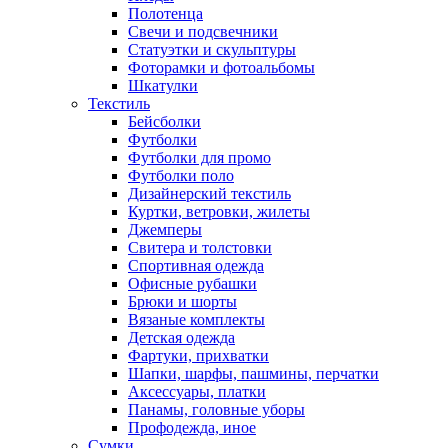
Полотенца
Свечи и подсвечники
Статуэтки и скульптуры
Фоторамки и фотоальбомы
Шкатулки
Текстиль
Бейсболки
Футболки
Футболки для промо
Футболки поло
Дизайнерский текстиль
Куртки, ветровки, жилеты
Джемперы
Свитера и толстовки
Спортивная одежда
Офисные рубашки
Брюки и шорты
Вязаные комплекты
Детская одежда
Фартуки, прихватки
Шапки, шарфы, пашмины, перчатки
Аксессуары, платки
Панамы, головные уборы
Профодежда, иное
Сумки