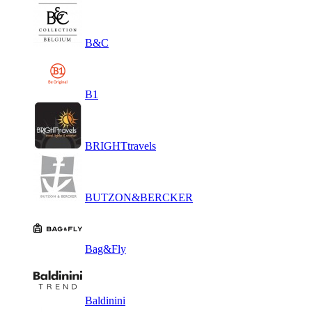
B&C
B1
BRIGHTtravels
BUTZON&BERCKER
Bag&Fly
Baldinini