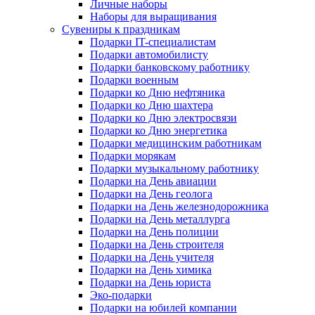
Личные наборы
Наборы для выращивания
Сувениры к праздникам
Подарки IT-специалистам
Подарки автомобилисту
Подарки банковскому работнику
Подарки военным
Подарки ко Дню нефтяника
Подарки ко Дню шахтера
Подарки ко Дню электросвязи
Подарки ко Дню энергетика
Подарки медицинским работникам
Подарки морякам
Подарки музыкальному работнику
Подарки на День авиации
Подарки на День геолога
Подарки на День железнодорожника
Подарки на День металлурга
Подарки на День полиции
Подарки на День строителя
Подарки на День учителя
Подарки на День химика
Подарки на День юриста
Эко-подарки
Подарки на юбилей компании