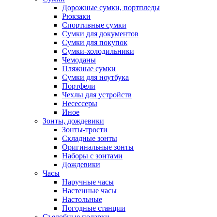
Дорожные сумки, портпледы
Рюкзаки
Спортивные сумки
Сумки для документов
Сумки для покупок
Сумки-холодильники
Чемоданы
Пляжные сумки
Сумки для ноутбука
Портфели
Чехлы для устройств
Несессеры
Иное
Зонты, дождевики
Зонты-трости
Складные зонты
Оригинальные зонты
Наборы с зонтами
Дождевики
Часы
Наручные часы
Настенные часы
Настольные
Погодные станции
Съедобные подарки