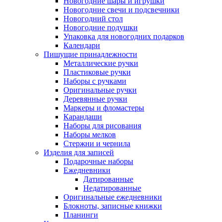
Новогодние шары и игрушки
Новогодние свечи и подсвечники
Новогодний стол
Новогодние подушки
Упаковка для новогодних подарков
Календари
Пишущие принадлежности
Металлические ручки
Пластиковые ручки
Наборы с ручками
Оригинальные ручки
Деревянные ручки
Маркеры и фломастеры
Карандаши
Наборы для рисования
Наборы мелков
Стержни и чернила
Изделия для записей
Подарочные наборы
Ежедневники
Датированные
Недатированные
Оригинальные ежедневники
Блокноты, записные книжки
Планинги