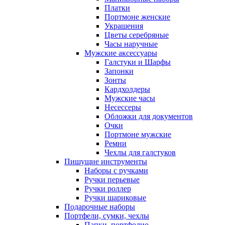
Платки
Портмоне женские
Украшения
Цветы серебряные
Часы наручные
Мужские аксессуары
Галстуки и Шарфы
Запонки
Зонты
Кардхолдеры
Мужские часы
Несессеры
Обложки для документов
Очки
Портмоне мужские
Ремни
Чехлы для галстуков
Пишущие инструменты
Наборы с ручками
Ручки перьевые
Ручки роллер
Ручки шариковые
Подарочные наборы
Портфели, сумки, чехлы
Папки, портфолио